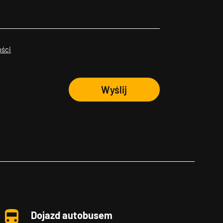
ości
Wyślij
Dojazd autobusem