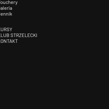
Vouchery
aleria
Cennik
KURSY
KLUB STRZELECKI
KONTAKT