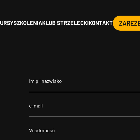
URSY
SZKOLENIA
KLUB STRZELECKI
KONTAKT
ZAREZ