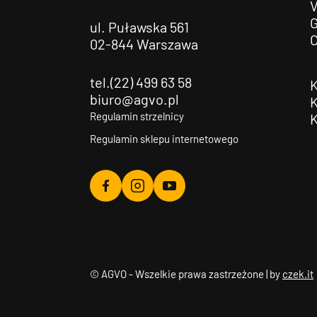
G
ul. Puławska 561
02-844 Warszawa
tel.(22) 499 63 58
biuro@agvo.pl
Regulamin strzelnicy
Regulamin sklepu internetowego
Agvo
Agvo
Agvo
Facebook
Instagram
YouTube
© AGVO - Wszelkie prawa zastrzeżone | by
czek.it