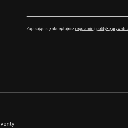
Zapisując się akceptujesz
regulamin
i
politykę prywatn
Eventy