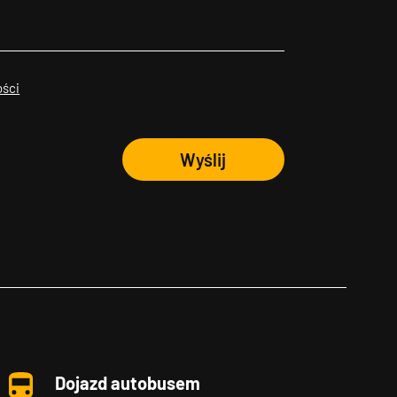
ości
Wyślij
Dojazd autobusem