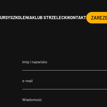
URSY
SZKOLENIA
KLUB STRZELECKI
KONTAKT
ZAREZ