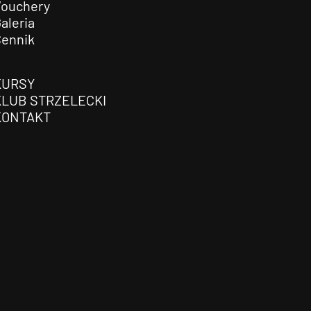
Vouchery
aleria
Cennik
KURSY
KLUB STRZELECKI
KONTAKT