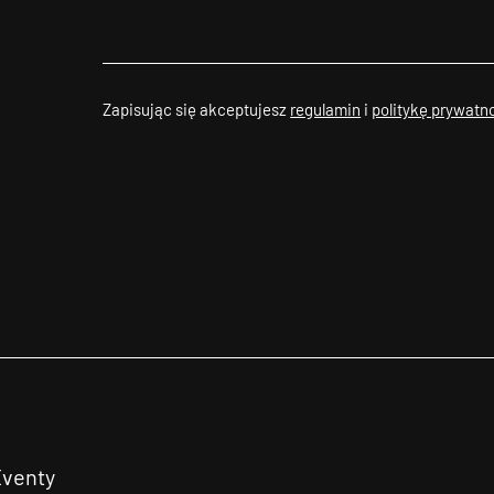
Zapisując się akceptujesz
regulamin
i
politykę prywatn
Eventy