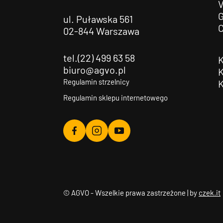
G
ul. Puławska 561
02-844 Warszawa
tel.(22) 499 63 58
biuro@agvo.pl
Regulamin strzelnicy
Regulamin sklepu internetowego
Agvo
Agvo
Agvo
Facebook
Instagram
YouTube
© AGVO - Wszelkie prawa zastrzeżone | by
czek.it