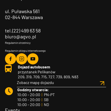
ul. Puławska 561
02-844 Warszawa
tel.(22) 499 63 58
biuro@agvo.pl
Regulamin strzelnicy
Regulamin sklepu internetowego
Agvo
Agvo
Agvo
Dojazd autobusem
Facebook
Instagram
YouTube
przystanek Pelikanów
209, 319, 709, 715, 727, 739, 809, N83
Zobacz mapę dojazdu
Godziny otwarcia:
10:00 – 20:00
|
PN-PT
10:00 – 20:00
|
SB
10:00 – 20:00
|
ND
Eventy