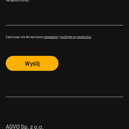
Zapisując się akceptujesz
regulamin
i
politykę prywatności
Wyślij
AGVO Sp. z o.o.