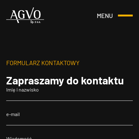
MENU
Otwórz
Header
lub
Logo
Zamknij
Menu
FORMULARZ KONTAKTOWY
Zapraszamy
do kontaktu