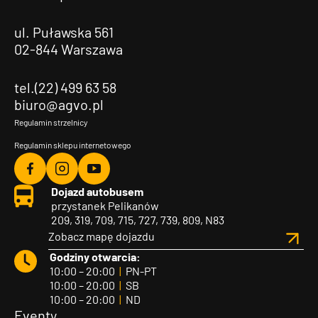
ul. Puławska 561
02-844 Warszawa
tel.(22) 499 63 58
biuro@agvo.pl
Regulamin strzelnicy
Regulamin sklepu internetowego
Agvo
Agvo
Agvo
Dojazd autobusem
Facebook
Instagram
YouTube
przystanek Pelikanów
209, 319, 709, 715, 727, 739, 809, N83
Zobacz mapę dojazdu
Godziny otwarcia:
10:00 – 20:00
|
PN-PT
10:00 – 20:00
|
SB
10:00 – 20:00
|
ND
Eventy