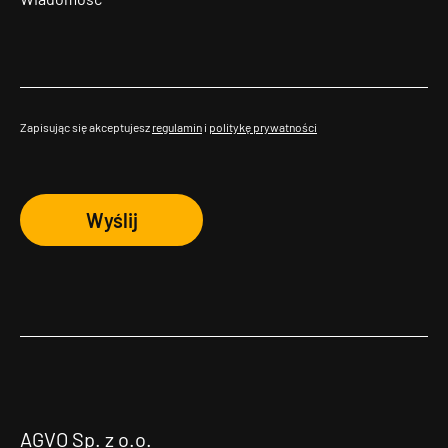
Zapisując się akceptujesz
regulamin
i
politykę prywatności
Wyślij
AGVO Sp. z o.o.