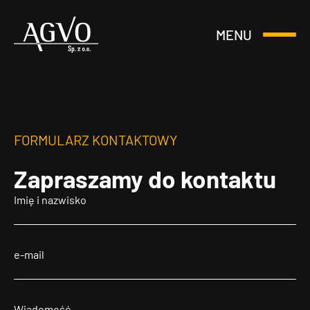
MENU
Otwórz
Header
lub
Logo
Zamknij
Menu
FORMULARZ KONTAKTOWY
Zapraszamy
do kontaktu