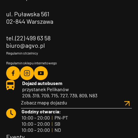
ul. Puławska 561
02-844 Warszawa
tel.(22) 499 63 58
biuro@agvo.pl
Regulamin strzelnicy
Regulamin sklepu internetowego
Agvo
Agvo
Agvo
Dojazd autobusem
Facebook
Instagram
YouTube
przystanek Pelikanów
209, 319, 709, 715, 727, 739, 809, N83
Zobacz mapę dojazdu
Godziny otwarcia:
10:00 – 20:00
|
PN-PT
10:00 – 20:00
|
SB
10:00 – 20:00
|
ND
Eventy