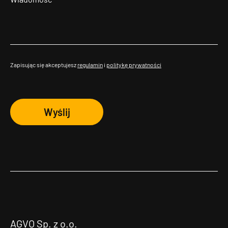
Zapisując się akceptujesz
regulamin
i
politykę prywatności
Wyślij
AGVO Sp. z o.o.