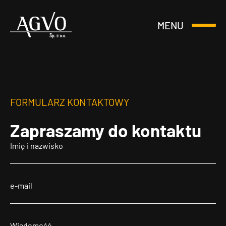
MENU
Otwórz
Header
lub
Logo
Zamknij
Menu
FORMULARZ KONTAKTOWY
Zapraszamy
do kontaktu