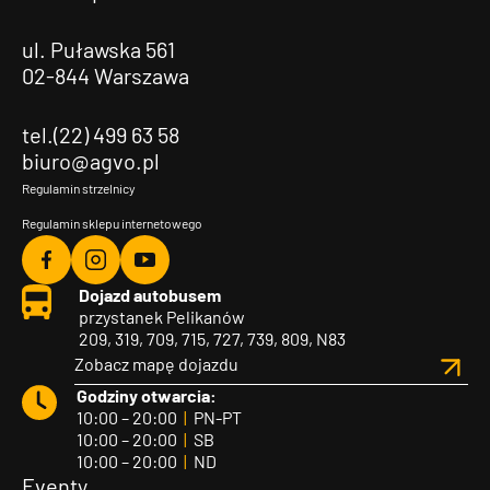
ul. Puławska 561
02-844 Warszawa
tel.(22) 499 63 58
biuro@agvo.pl
Regulamin strzelnicy
Regulamin sklepu internetowego
Agvo
Agvo
Agvo
Dojazd autobusem
Facebook
Instagram
YouTube
przystanek Pelikanów
209, 319, 709, 715, 727, 739, 809, N83
Zobacz mapę dojazdu
Godziny otwarcia:
10:00 – 20:00
|
PN-PT
10:00 – 20:00
|
SB
10:00 – 20:00
|
ND
Eventy