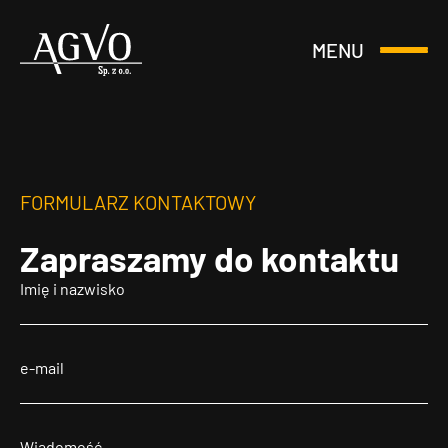
MENU
Otwórz
Header
lub
Logo
Zamknij
Menu
FORMULARZ KONTAKTOWY
Zapraszamy
do kontaktu