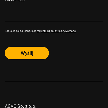
Zapisując się akceptujesz
regulamin
i
politykę prywatności
Wyślij
AGVO Sp. z o.o.