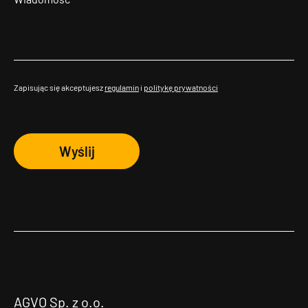
Zapisując się akceptujesz
regulamin
i
politykę prywatności
Wyślij
AGVO Sp. z o.o.