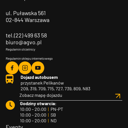
ul. Puławska 561
02-844 Warszawa
tel.(22) 499 63 58
biuro@agvo.pl
Regulamin strzelnicy
Regulamin sklepu internetowego
Agvo
Agvo
Agvo
Dojazd autobusem
Facebook
Instagram
YouTube
przystanek Pelikanów
209, 319, 709, 715, 727, 739, 809, N83
Zobacz mapę dojazdu
Godziny otwarcia:
10:00 – 20:00
|
PN-PT
10:00 – 20:00
|
SB
10:00 – 20:00
|
ND
Eventy