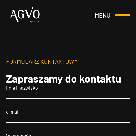
MENU
Otwórz
Header
lub
Logo
Zamknij
Menu
FORMULARZ KONTAKTOWY
Zapraszamy
do kontaktu