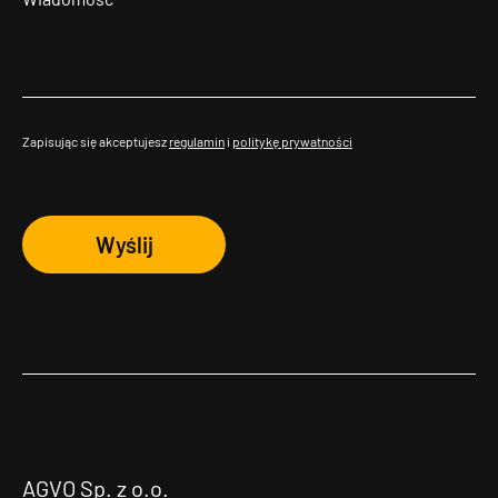
Zapisując się akceptujesz
regulamin
i
politykę prywatności
Wyślij
AGVO Sp. z o.o.