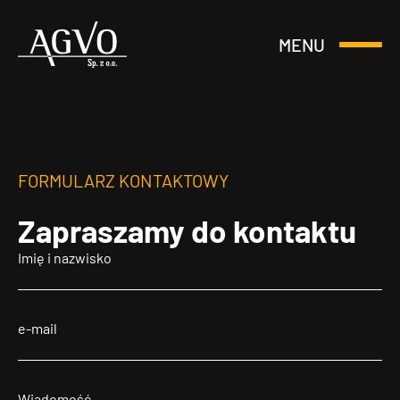
MENU
Otwórz
Header
lub
Logo
Zamknij
Menu
FORMULARZ KONTAKTOWY
Zapraszamy
do kontaktu