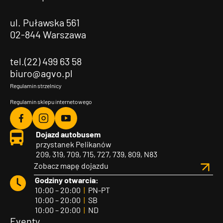
ul. Puławska 561
02-844 Warszawa
tel.(22) 499 63 58
biuro@agvo.pl
Regulamin strzelnicy
Regulamin sklepu internetowego
Agvo
Agvo
Agvo
Dojazd autobusem
Facebook
Instagram
YouTube
przystanek Pelikanów
209, 319, 709, 715, 727, 739, 809, N83
Zobacz mapę dojazdu
Godziny otwarcia:
10:00 – 20:00
|
PN-PT
10:00 – 20:00
|
SB
10:00 – 20:00
|
ND
Eventy