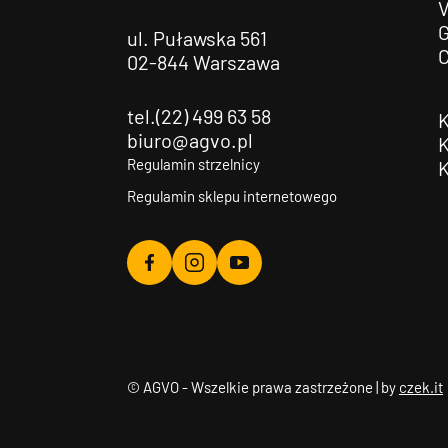
G
ul. Puławska 561
02-844 Warszawa
tel.(22) 499 63 58
biuro@agvo.pl
Regulamin strzelnicy
Regulamin sklepu internetowego
Agvo
Agvo
Agvo
Facebook
Instagram
YouTube
© AGVO - Wszelkie prawa zastrzeżone | by
czek.it