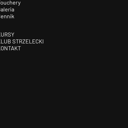
Vouchery
aleria
Cennik
KURSY
KLUB STRZELECKI
KONTAKT