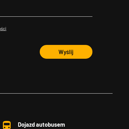
ości
Wyślij
Dojazd autobusem