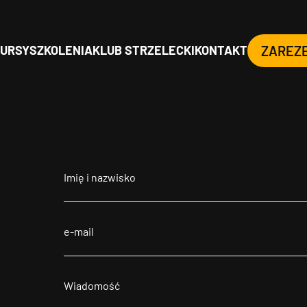
URSY
SZKOLENIA
KLUB STRZELECKI
KONTAKT
ZAREZ