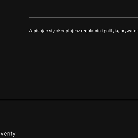
Zapisując się akceptujesz
regulamin
i
politykę prywatn
Eventy