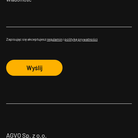
Zapisując się akceptujesz
regulamin
i
politykę prywatności
Wyślij
AGVO Sp. z o.o.