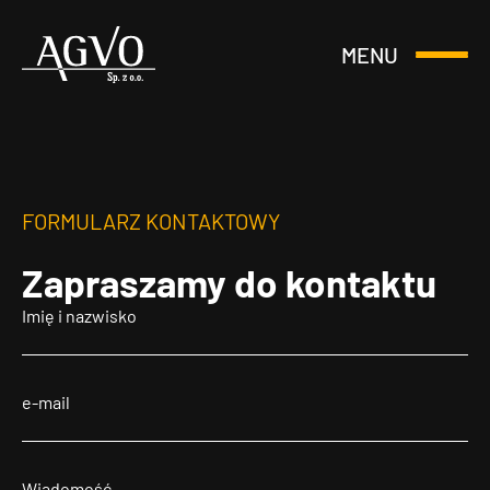
MENU
Otwórz
Header
lub
Logo
Zamknij
Menu
FORMULARZ KONTAKTOWY
Zapraszamy
do kontaktu