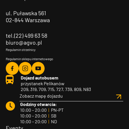
ul. Puławska 561
02-844 Warszawa
tel.(22) 499 63 58
biuro@agvo.pl
Regulamin strzelnicy
Regulamin sklepu internetowego
Agvo
Agvo
Agvo
Dojazd autobusem
Facebook
Instagram
YouTube
przystanek Pelikanów
209, 319, 709, 715, 727, 739, 809, N83
Zobacz mapę dojazdu
Godziny otwarcia:
10:00 – 20:00
|
PN-PT
10:00 – 20:00
|
SB
10:00 – 20:00
|
ND
Eventy