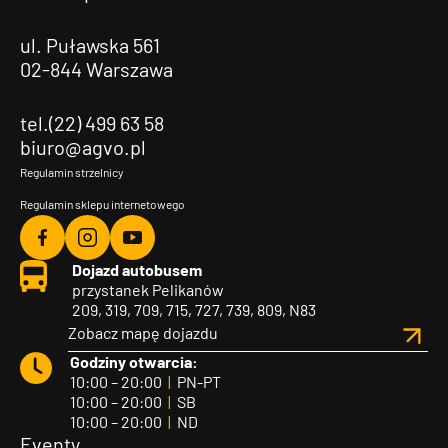
ul. Puławska 561
02-844 Warszawa
tel.(22) 499 63 58
biuro@agvo.pl
Regulamin strzelnicy
Regulamin sklepu internetowego
Agvo
Agvo
Agvo
Dojazd autobusem
Facebook
Instagram
YouTube
przystanek Pelikanów
209, 319, 709, 715, 727, 739, 809, N83
Zobacz mapę dojazdu
Godziny otwarcia:
10:00 – 20:00
|
PN-PT
10:00 – 20:00
|
SB
10:00 – 20:00
|
ND
Eventy