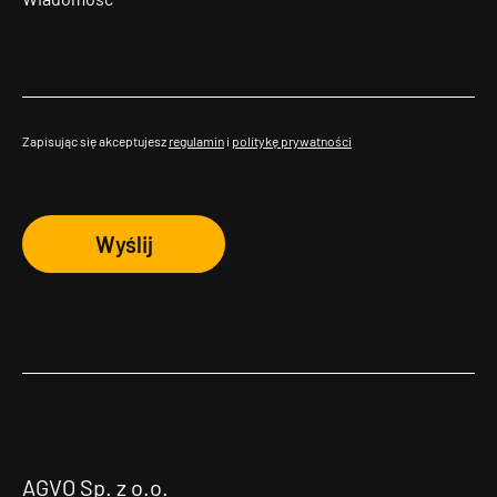
Zapisując się akceptujesz
regulamin
i
politykę prywatności
Wyślij
AGVO Sp. z o.o.