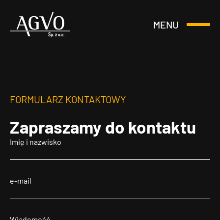
MENU
Otwórz
Header
lub
Logo
Zamknij
Menu
FORMULARZ KONTAKTOWY
Zapraszamy
do kontaktu