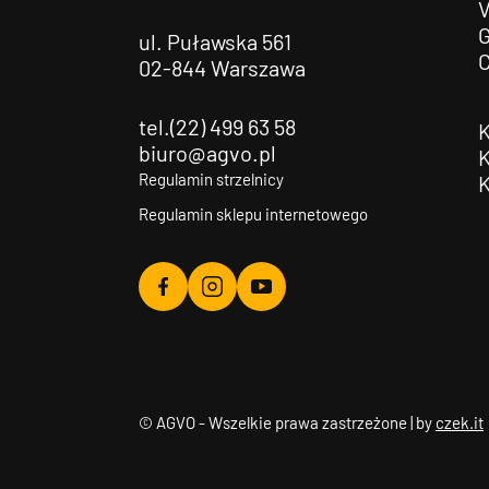
G
ul. Puławska 561
02-844 Warszawa
tel.(22) 499 63 58
biuro@agvo.pl
Regulamin strzelnicy
Regulamin sklepu internetowego
Agvo
Agvo
Agvo
Facebook
Instagram
YouTube
© AGVO - Wszelkie prawa zastrzeżone | by
czek.it