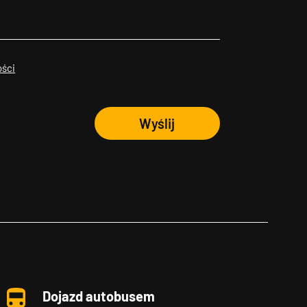
ości
Wyślij
Dojazd autobusem