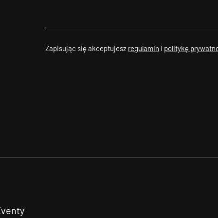
Zapisując się akceptujesz
regulamin
i
politykę prywatn
Eventy