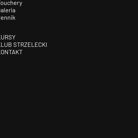
Vouchery
aleria
Cennik
KURSY
KLUB STRZELECKI
KONTAKT