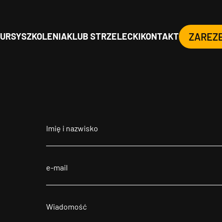
URSY
SZKOLENIA
KLUB STRZELECKI
KONTAKT
ZAREZ