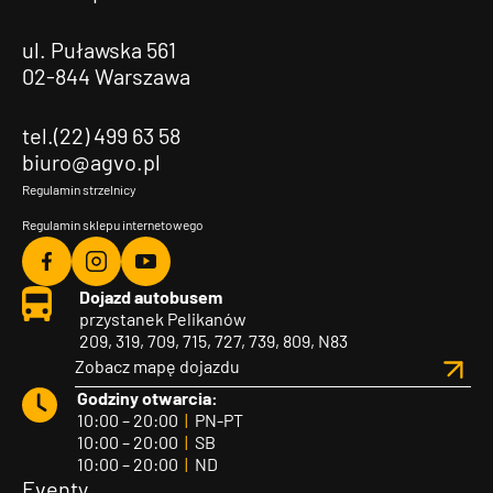
ul. Puławska 561
02-844 Warszawa
tel.(22) 499 63 58
biuro@agvo.pl
Regulamin strzelnicy
Regulamin sklepu internetowego
Agvo
Agvo
Agvo
Dojazd autobusem
Facebook
Instagram
YouTube
przystanek Pelikanów
209, 319, 709, 715, 727, 739, 809, N83
Zobacz mapę dojazdu
Godziny otwarcia:
10:00 – 20:00
|
PN-PT
10:00 – 20:00
|
SB
10:00 – 20:00
|
ND
Eventy