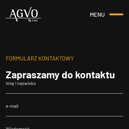
MENU
Otwórz
Header
lub
Logo
Zamknij
Menu
FORMULARZ KONTAKTOWY
Zapraszamy
do kontaktu