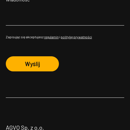
Zapisując się akceptujesz
regulamin
i
politykę prywatności
Wyślij
AGVO Sp. z o.o.