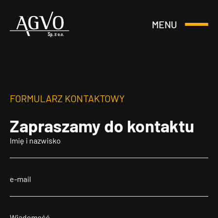
MENU
Otwórz
Header
lub
Logo
Zamknij
Menu
FORMULARZ KONTAKTOWY
Zapraszamy
do kontaktu