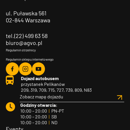
ul. Puławska 561
02-844 Warszawa
tel.(22) 499 63 58
biuro@agvo.pl
Regulamin strzelnicy
Regulamin sklepu internetowego
Agvo
Agvo
Agvo
Dojazd autobusem
Facebook
Instagram
YouTube
przystanek Pelikanów
209, 319, 709, 715, 727, 739, 809, N83
Zobacz mapę dojazdu
Godziny otwarcia:
10:00 – 20:00
|
PN-PT
10:00 – 20:00
|
SB
10:00 – 20:00
|
ND
Eventy