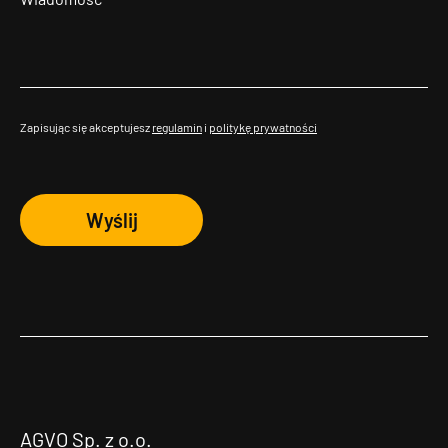
Zapisując się akceptujesz
regulamin
i
politykę prywatności
Wyślij
AGVO Sp. z o.o.