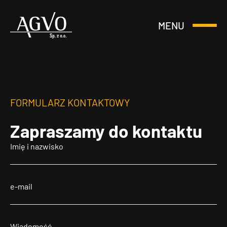
MENU
Otwórz
Header
lub
Logo
Zamknij
Menu
FORMULARZ KONTAKTOWY
Zapraszamy
do kontaktu