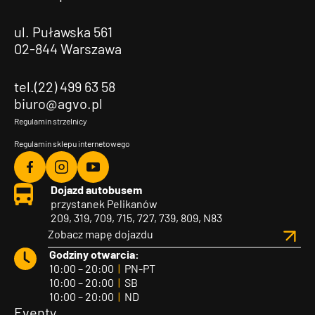
ul. Puławska 561
02-844 Warszawa
tel.(22) 499 63 58
biuro@agvo.pl
Regulamin strzelnicy
Regulamin sklepu internetowego
Agvo
Agvo
Agvo
Dojazd autobusem
Facebook
Instagram
YouTube
przystanek Pelikanów
209, 319, 709, 715, 727, 739, 809, N83
Zobacz mapę dojazdu
Godziny otwarcia:
10:00 – 20:00
|
PN-PT
10:00 – 20:00
|
SB
10:00 – 20:00
|
ND
Eventy