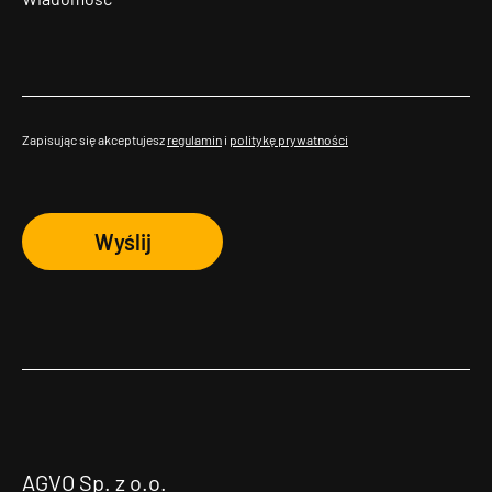
Zapisując się akceptujesz
regulamin
i
politykę prywatności
Wyślij
AGVO Sp. z o.o.