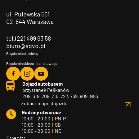
ul. Puławska 561
02-844 Warszawa
tel.(22) 499 63 58
biuro@agvo.pl
Regulamin strzelnicy
Regulamin sklepu internetowego
Agvo
Agvo
Agvo
Dojazd autobusem
Facebook
Instagram
YouTube
przystanek Pelikanów
209, 319, 709, 715, 727, 739, 809, N83
Zobacz mapę dojazdu
Godziny otwarcia:
10:00 – 20:00
|
PN-PT
10:00 – 20:00
|
SB
10:00 – 20:00
|
ND
Eventy