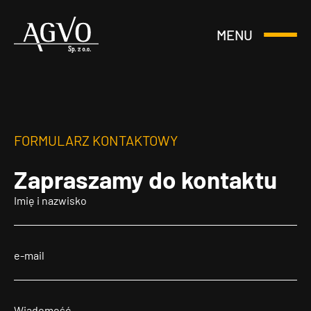
MENU
Otwórz
Header
lub
Logo
Zamknij
Menu
FORMULARZ KONTAKTOWY
Zapraszamy
do kontaktu