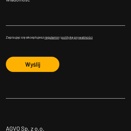
Zapisując się akceptujesz
regulamin
i
politykę prywatności
Wyślij
AGVO Sp. z o.o.