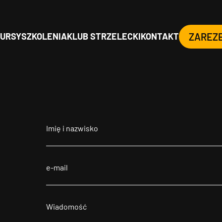
URSY
SZKOLENIA
KLUB STRZELECKI
KONTAKT
ZAREZ