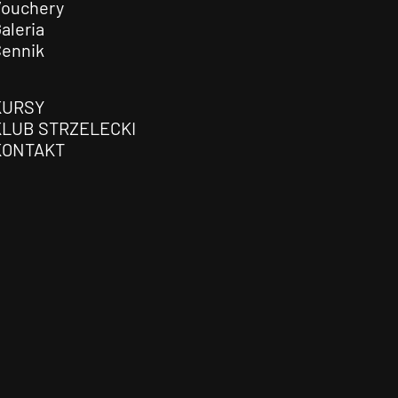
Vouchery
aleria
Cennik
KURSY
KLUB STRZELECKI
KONTAKT