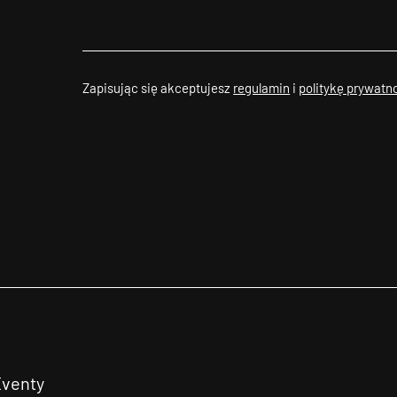
Zapisując się akceptujesz
regulamin
i
politykę prywatn
Eventy