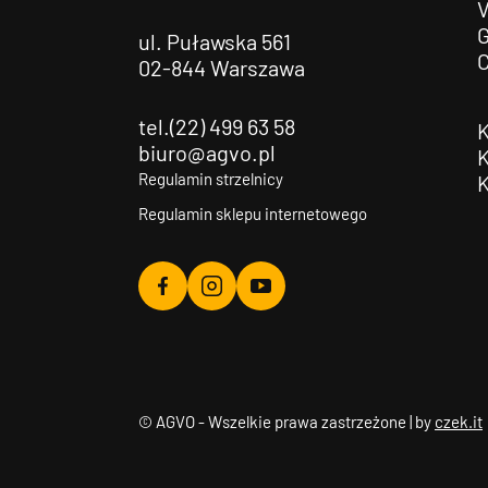
G
ul. Puławska 561
02-844 Warszawa
tel.(22) 499 63 58
biuro@agvo.pl
Regulamin strzelnicy
Regulamin sklepu internetowego
Agvo
Agvo
Agvo
Facebook
Instagram
YouTube
© AGVO - Wszelkie prawa zastrzeżone | by
czek.it