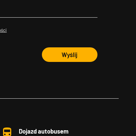
ości
Wyślij
Dojazd autobusem