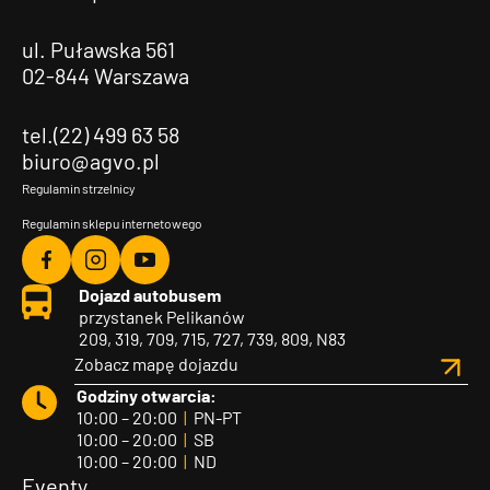
ul. Puławska 561
02-844 Warszawa
tel.(22) 499 63 58
biuro@agvo.pl
Regulamin strzelnicy
Regulamin sklepu internetowego
Agvo
Agvo
Agvo
Dojazd autobusem
Facebook
Instagram
YouTube
przystanek Pelikanów
209, 319, 709, 715, 727, 739, 809, N83
Zobacz mapę dojazdu
Godziny otwarcia:
10:00 – 20:00
|
PN-PT
10:00 – 20:00
|
SB
10:00 – 20:00
|
ND
Eventy