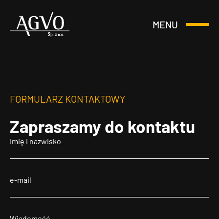
MENU
Otwórz
Header
lub
Logo
Zamknij
Menu
FORMULARZ KONTAKTOWY
Zapraszamy
do kontaktu