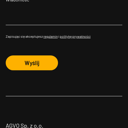
Zapisując się akceptujesz
regulamin
i
politykę prywatności
Wyślij
AGVO Sp. z o.o.