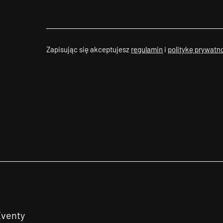
Zapisując się akceptujesz
regulamin
i
politykę prywatn
Eventy