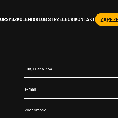
URSY
SZKOLENIA
KLUB STRZELECKI
KONTAKT
ZAREZ