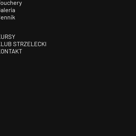
Vouchery
aleria
Cennik
KURSY
KLUB STRZELECKI
KONTAKT