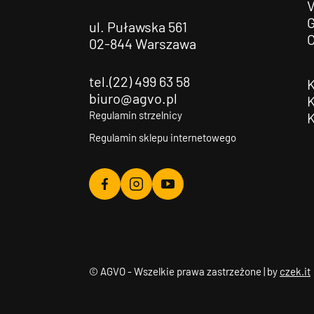
G
ul. Puławska 561
02-844 Warszawa
tel.(22) 499 63 58
biuro@agvo.pl
Regulamin strzelnicy
Regulamin sklepu internetowego
Agvo
Agvo
Agvo
Facebook
Instagram
YouTube
© AGVO - Wszelkie prawa zastrzeżone | by
czek.it