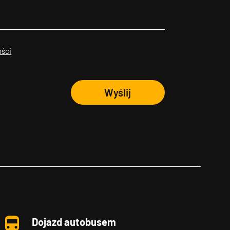
ości
Wyślij
Dojazd autobusem