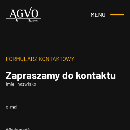
MENU
Otwórz
Header
lub
Logo
Zamknij
Menu
FORMULARZ KONTAKTOWY
Zapraszamy
do kontaktu