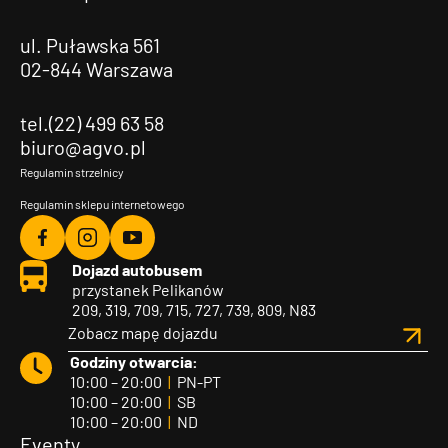
ul. Puławska 561
02-844 Warszawa
tel.(22) 499 63 58
biuro@agvo.pl
Regulamin strzelnicy
Regulamin sklepu internetowego
Agvo
Agvo
Agvo
Dojazd autobusem
Facebook
Instagram
YouTube
przystanek Pelikanów
209, 319, 709, 715, 727, 739, 809, N83
Zobacz mapę dojazdu
Godziny otwarcia:
10:00 – 20:00
|
PN-PT
10:00 – 20:00
|
SB
10:00 – 20:00
|
ND
Eventy