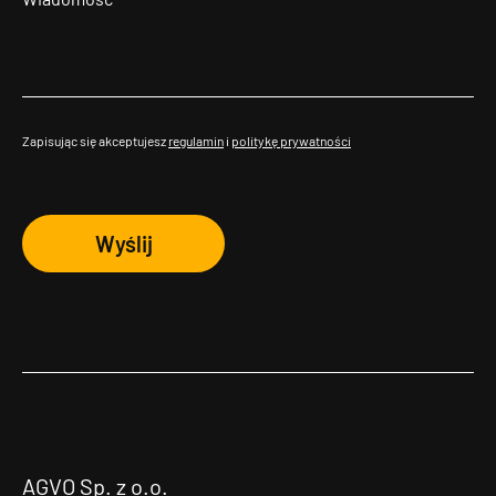
Zapisując się akceptujesz
regulamin
i
politykę prywatności
Wyślij
AGVO Sp. z o.o.