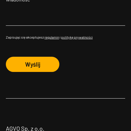
Zapisując się akceptujesz
regulamin
i
politykę prywatności
Wyślij
AGVO Sp. z o.o.