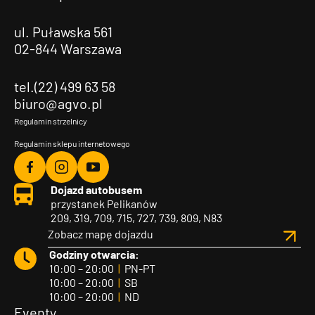
ul. Puławska 561
02-844 Warszawa
tel.(22) 499 63 58
biuro@agvo.pl
Regulamin strzelnicy
Regulamin sklepu internetowego
Agvo
Agvo
Agvo
Dojazd autobusem
Facebook
Instagram
YouTube
przystanek Pelikanów
209, 319, 709, 715, 727, 739, 809, N83
Zobacz mapę dojazdu
Godziny otwarcia:
10:00 – 20:00
|
PN-PT
10:00 – 20:00
|
SB
10:00 – 20:00
|
ND
Eventy