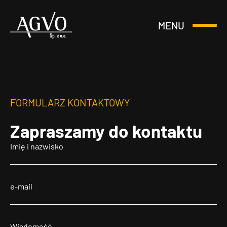
MENU
Otwórz
Header
lub
Logo
Zamknij
Menu
FORMULARZ KONTAKTOWY
Zapraszamy
do kontaktu