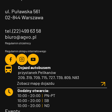
ul. Puławska 561
02-844 Warszawa
tel.(22) 499 63 58
biuro@agvo.pl
Regulamin strzelnicy
Regulamin sklepu internetowego
Agvo
Agvo
Agvo
Dojazd autobusem
Facebook
Instagram
YouTube
przystanek Pelikanów
209, 319, 709, 715, 727, 739, 809, N83
Zobacz mapę dojazdu
Godziny otwarcia:
10:00 – 20:00
|
PN-PT
10:00 – 20:00
|
SB
10:00 – 20:00
|
ND
Eventy