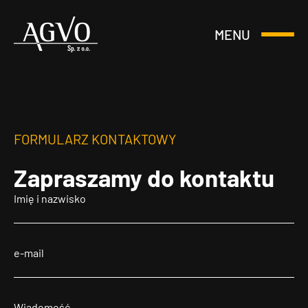
MENU
Otwórz
Header
lub
Logo
Zamknij
Menu
FORMULARZ KONTAKTOWY
Zapraszamy
do kontaktu