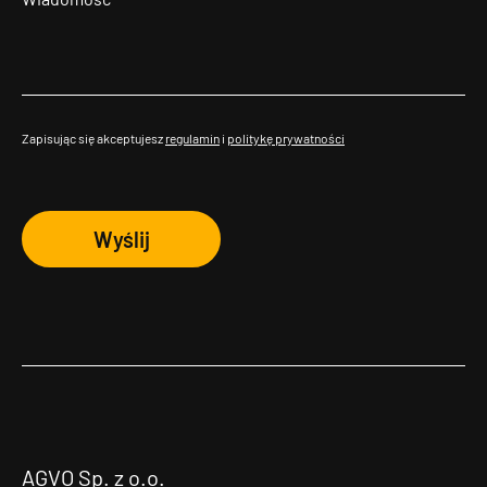
Zapisując się akceptujesz
regulamin
i
politykę prywatności
Wyślij
AGVO Sp. z o.o.