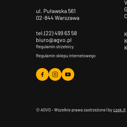
G
ul. Puławska 561
02-844 Warszawa
tel.(22) 499 63 58
biuro@agvo.pl
Regulamin strzelnicy
Regulamin sklepu internetowego
Agvo
Agvo
Agvo
Facebook
Instagram
YouTube
© AGVO - Wszelkie prawa zastrzeżone | by
czek.it