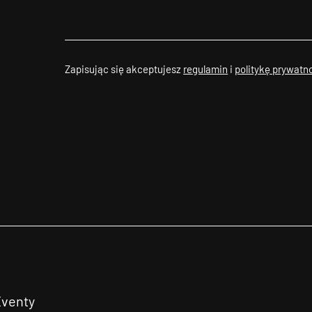
Zapisując się akceptujesz
regulamin
i
politykę prywatn
Eventy