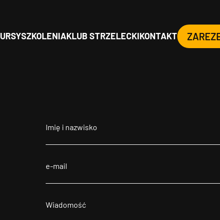
URSY
SZKOLENIA
KLUB STRZELECKI
KONTAKT
ZAREZ