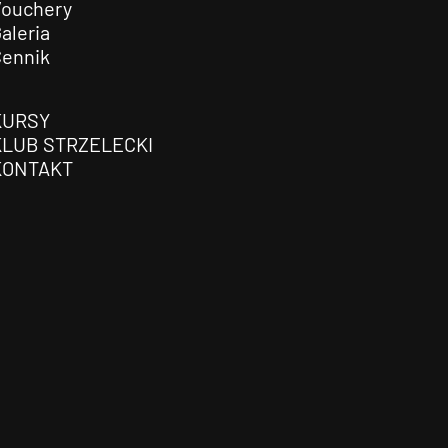
Vouchery
aleria
Cennik
KURSY
KLUB STRZELECKI
KONTAKT