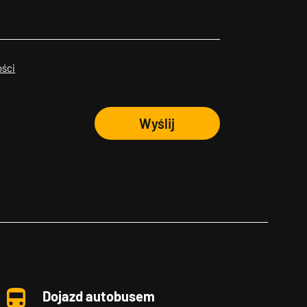
ości
Wyślij
Dojazd autobusem