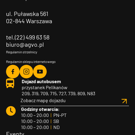
ul. Puławska 561
02-844 Warszawa
tel.(22) 499 63 58
biuro@agvo.pl
Regulamin strzelnicy
Regulamin sklepu internetowego
Agvo
Agvo
Agvo
Dojazd autobusem
Facebook
Instagram
YouTube
przystanek Pelikanów
209, 319, 709, 715, 727, 739, 809, N83
Zobacz mapę dojazdu
Godziny otwarcia:
10:00 – 20:00
|
PN-PT
10:00 – 20:00
|
SB
10:00 – 20:00
|
ND
Eventy