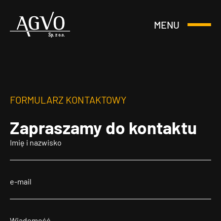
MENU
Otwórz
Header
lub
Logo
Zamknij
Menu
FORMULARZ KONTAKTOWY
Zapraszamy
do kontaktu