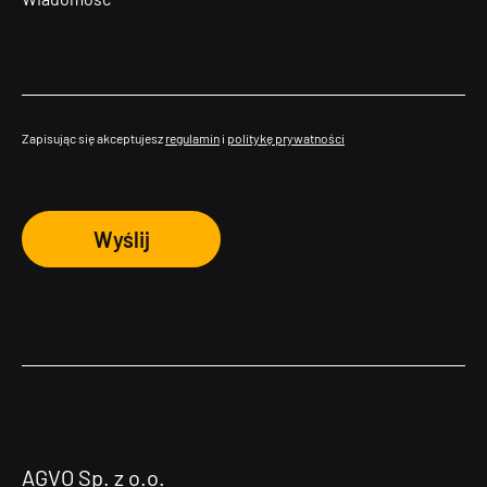
Zapisując się akceptujesz
regulamin
i
politykę prywatności
Wyślij
AGVO Sp. z o.o.