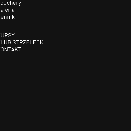
Vouchery
aleria
Cennik
KURSY
KLUB STRZELECKI
KONTAKT