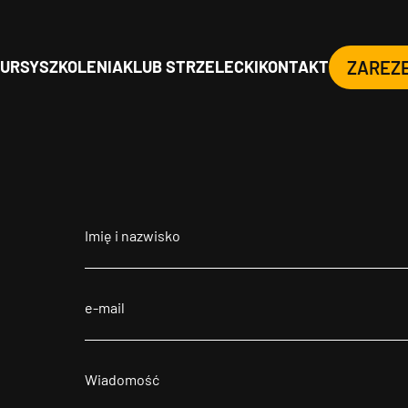
URSY
SZKOLENIA
KLUB STRZELECKI
KONTAKT
ZAREZ