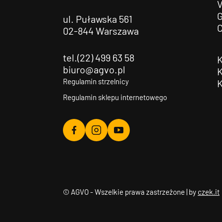
G
ul. Puławska 561
02-844 Warszawa
tel.(22) 499 63 58
biuro@agvo.pl
Regulamin strzelnicy
Regulamin sklepu internetowego
Agvo
Agvo
Agvo
Facebook
Instagram
YouTube
© AGVO - Wszelkie prawa zastrzeżone | by
czek.it