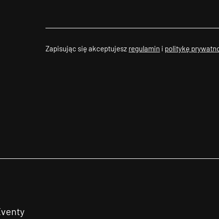
Zapisując się akceptujesz
regulamin
i
politykę prywatn
Eventy