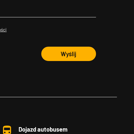
ości
Wyślij
Dojazd autobusem