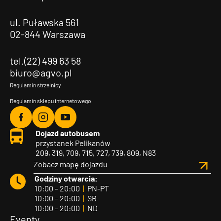
ul. Puławska 561
02-844 Warszawa
tel.(22) 499 63 58
biuro@agvo.pl
Regulamin strzelnicy
Regulamin sklepu internetowego
Agvo
Agvo
Agvo
Dojazd autobusem
Facebook
Instagram
YouTube
przystanek Pelikanów
209, 319, 709, 715, 727, 739, 809, N83
Zobacz mapę dojazdu
Godziny otwarcia:
10:00 – 20:00
|
PN-PT
10:00 – 20:00
|
SB
10:00 – 20:00
|
ND
Eventy