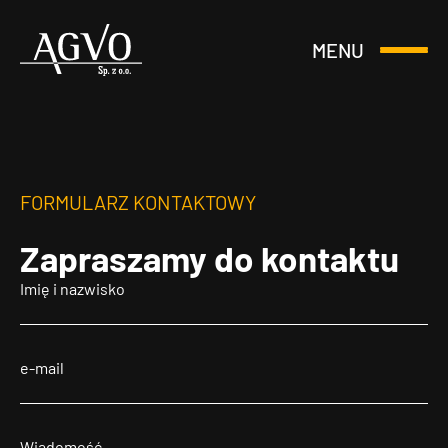
MENU
Otwórz
Header
lub
Logo
Zamknij
Menu
FORMULARZ KONTAKTOWY
Zapraszamy
do kontaktu