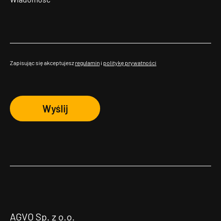
Zapisując się akceptujesz
regulamin
i
politykę prywatności
Wyślij
AGVO Sp. z o.o.