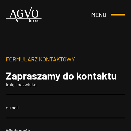
MENU
Otwórz
Header
lub
Logo
Zamknij
Menu
FORMULARZ KONTAKTOWY
Zapraszamy
do kontaktu