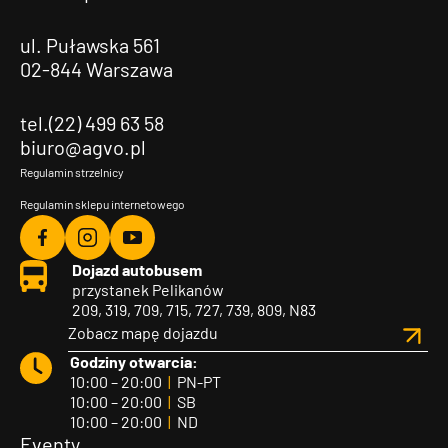
ul. Puławska 561
02-844 Warszawa
tel.(22) 499 63 58
biuro@agvo.pl
Regulamin strzelnicy
Regulamin sklepu internetowego
Agvo
Agvo
Agvo
Dojazd autobusem
Facebook
Instagram
YouTube
przystanek Pelikanów
209, 319, 709, 715, 727, 739, 809, N83
Zobacz mapę dojazdu
Godziny otwarcia:
10:00 – 20:00
|
PN-PT
10:00 – 20:00
|
SB
10:00 – 20:00
|
ND
Eventy