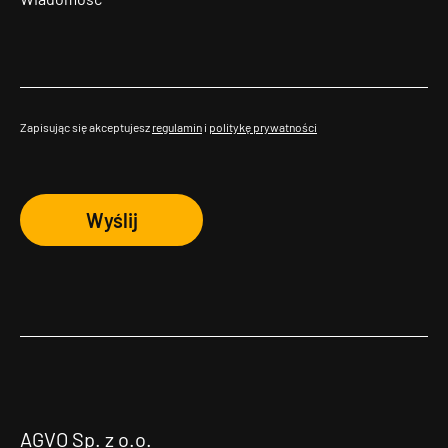
Zapisując się akceptujesz
regulamin
i
politykę prywatności
Wyślij
AGVO Sp. z o.o.