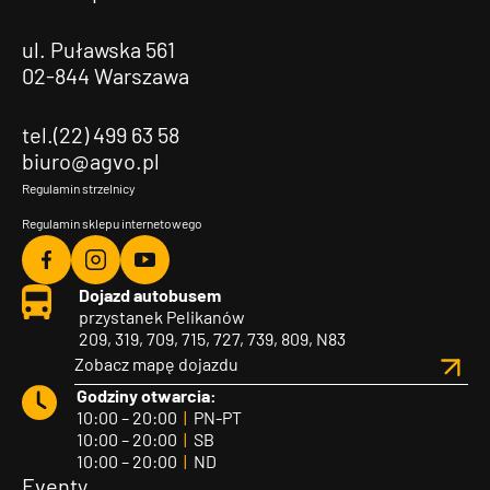
ul. Puławska 561
02-844 Warszawa
tel.(22) 499 63 58
biuro@agvo.pl
Regulamin strzelnicy
Regulamin sklepu internetowego
Agvo
Agvo
Agvo
Dojazd autobusem
Facebook
Instagram
YouTube
przystanek Pelikanów
209, 319, 709, 715, 727, 739, 809, N83
Zobacz mapę dojazdu
Godziny otwarcia:
10:00 – 20:00
|
PN-PT
10:00 – 20:00
|
SB
10:00 – 20:00
|
ND
Eventy