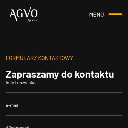
MENU
Otwórz
Header
lub
Logo
Zamknij
Menu
FORMULARZ KONTAKTOWY
Zapraszamy
do kontaktu