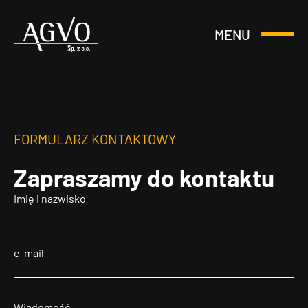
MENU
Otwórz
Header
lub
Logo
Zamknij
Menu
FORMULARZ KONTAKTOWY
Zapraszamy
do kontaktu