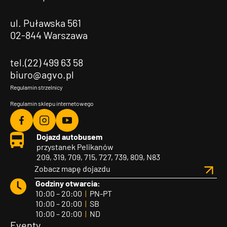
ul. Puławska 561
02-844 Warszawa
tel.(22) 499 63 58
biuro@agvo.pl
Regulamin strzelnicy
Regulamin sklepu internetowego
Agvo
Agvo
Agvo
Dojazd autobusem
Facebook
Instagram
YouTube
przystanek Pelikanów
209, 319, 709, 715, 727, 739, 809, N83
Zobacz mapę dojazdu
Godziny otwarcia:
10:00 – 20:00
|
PN-PT
10:00 – 20:00
|
SB
10:00 – 20:00
|
ND
Eventy