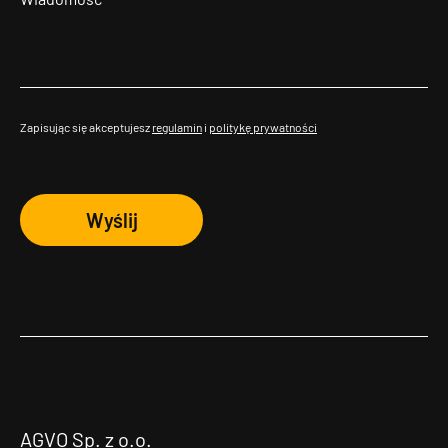
Zapisując się akceptujesz
regulamin
i
politykę prywatności
Wyślij
AGVO Sp. z o.o.