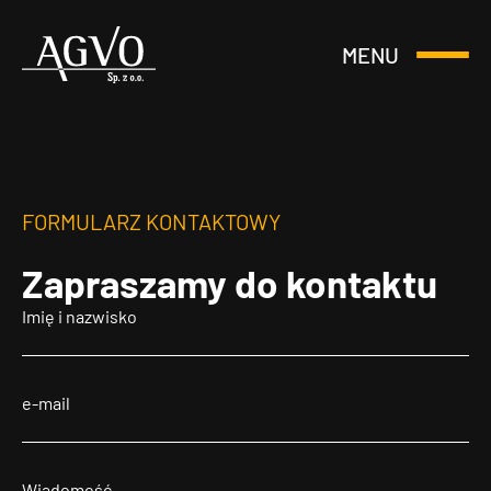
MENU
Otwórz
Header
lub
Logo
Zamknij
Menu
FORMULARZ KONTAKTOWY
Zapraszamy
do kontaktu