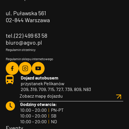
ul. Puławska 561
02-844 Warszawa
tel.(22) 499 63 58
biuro@agvo.pl
Regulamin strzelnicy
Regulamin sklepu internetowego
Agvo
Agvo
Agvo
Dojazd autobusem
Facebook
Instagram
YouTube
przystanek Pelikanów
209, 319, 709, 715, 727, 739, 809, N83
Zobacz mapę dojazdu
Godziny otwarcia:
10:00 – 20:00
|
PN-PT
10:00 – 20:00
|
SB
10:00 – 20:00
|
ND
Eventy