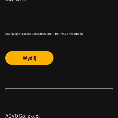
Zapisując się akceptujesz
regulamin
i
politykę prywatności
Wyślij
AGVO Sp. z o.o.