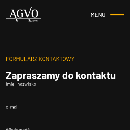
MENU
Otwórz
Header
lub
Logo
Zamknij
Menu
FORMULARZ KONTAKTOWY
Zapraszamy
do kontaktu