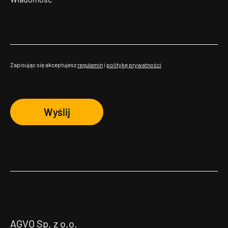
Zapisując się akceptujesz
regulamin
i
politykę prywatności
Wyślij
AGVO Sp. z o.o.