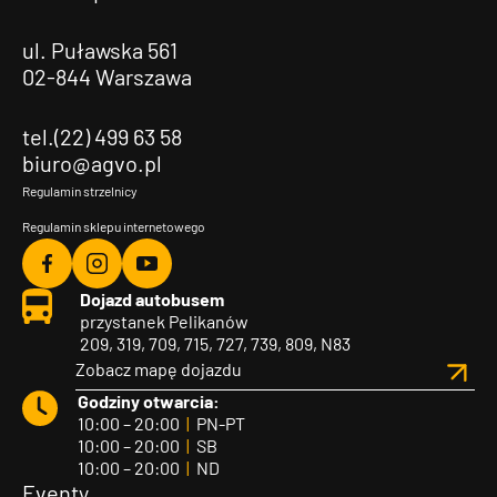
ul. Puławska 561
02-844 Warszawa
tel.(22) 499 63 58
biuro@agvo.pl
Regulamin strzelnicy
Regulamin sklepu internetowego
Agvo
Agvo
Agvo
Dojazd autobusem
Facebook
Instagram
YouTube
przystanek Pelikanów
209, 319, 709, 715, 727, 739, 809, N83
Zobacz mapę dojazdu
Godziny otwarcia:
10:00 – 20:00
|
PN-PT
10:00 – 20:00
|
SB
10:00 – 20:00
|
ND
Eventy