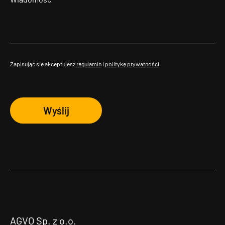
Zapisując się akceptujesz
regulamin
i
politykę prywatności
Wyślij
AGVO Sp. z o.o.