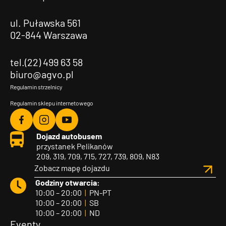
ul. Puławska 561
02-844 Warszawa
tel.(22) 499 63 58
biuro@agvo.pl
Regulamin strzelnicy
Regulamin sklepu internetowego
Agvo
Agvo
Agvo
Dojazd autobusem
Facebook
Instagram
YouTube
przystanek Pelikanów
209, 319, 709, 715, 727, 739, 809, N83
Zobacz mapę dojazdu
Godziny otwarcia:
10:00 – 20:00
|
PN-PT
10:00 – 20:00
|
SB
10:00 – 20:00
|
ND
Eventy