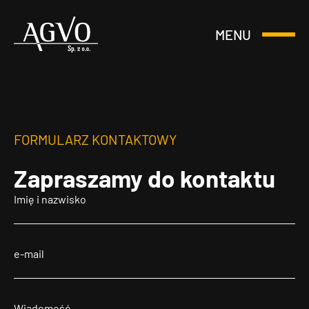
MENU
Otwórz
Header
lub
Logo
Zamknij
Menu
FORMULARZ KONTAKTOWY
Zapraszamy
do kontaktu