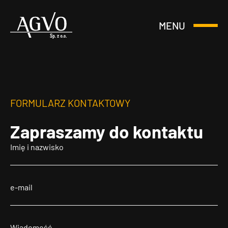
MENU
Otwórz
Header
lub
Logo
Zamknij
Menu
FORMULARZ KONTAKTOWY
Zapraszamy
do kontaktu