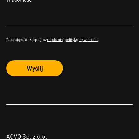
Zapisując się akceptujesz
regulamin
i
politykę prywatności
Wyślij
AGVO Sp. z o.o.