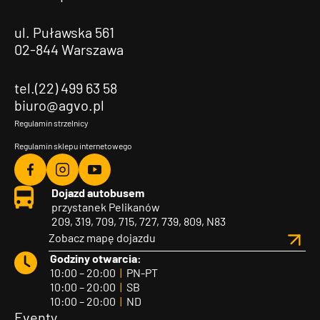
ul. Puławska 561
02-844 Warszawa
tel.(22) 499 63 58
biuro@agvo.pl
Regulamin strzelnicy
Regulamin sklepu internetowego
Agvo
Agvo
Agvo
Dojazd autobusem
Facebook
Instagram
YouTube
przystanek Pelikanów
209, 319, 709, 715, 727, 739, 809, N83
Zobacz mapę dojazdu
Godziny otwarcia:
10:00 – 20:00
|
PN-PT
10:00 – 20:00
|
SB
10:00 – 20:00
|
ND
Eventy