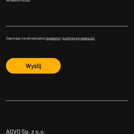
Zapisując się akceptujesz
regulamin
i
politykę prywatności
Wyślij
AGVO Sp. z o.o.