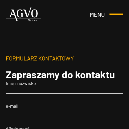
MENU
Otwórz
Header
lub
Logo
Zamknij
Menu
FORMULARZ KONTAKTOWY
Zapraszamy
do kontaktu