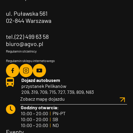
ul. Puławska 561
02-844 Warszawa
tel.(22) 499 63 58
biuro@agvo.pl
Regulamin strzelnicy
Regulamin sklepu internetowego
Agvo
Agvo
Agvo
Dojazd autobusem
Facebook
Instagram
YouTube
przystanek Pelikanów
209, 319, 709, 715, 727, 739, 809, N83
Zobacz mapę dojazdu
Godziny otwarcia:
10:00 – 20:00
|
PN-PT
10:00 – 20:00
|
SB
10:00 – 20:00
|
ND
Eventy