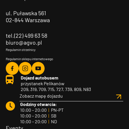
ul. Puławska 561
02-844 Warszawa
tel.(22) 499 63 58
biuro@agvo.pl
Regulamin strzelnicy
Regulamin sklepu internetowego
Agvo
Agvo
Agvo
Dojazd autobusem
Facebook
Instagram
YouTube
przystanek Pelikanów
209, 319, 709, 715, 727, 739, 809, N83
Zobacz mapę dojazdu
Godziny otwarcia:
10:00 – 20:00
|
PN-PT
10:00 – 20:00
|
SB
10:00 – 20:00
|
ND
Eventy