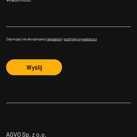
Zapisując się akceptujesz
regulamin
i
politykę prywatności
Wyślij
AGVO Sp. z o.o.