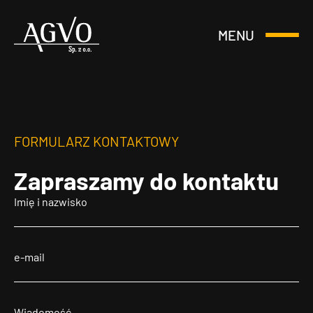
MENU
Otwórz
Header
lub
Logo
Zamknij
Menu
FORMULARZ KONTAKTOWY
Zapraszamy
do kontaktu