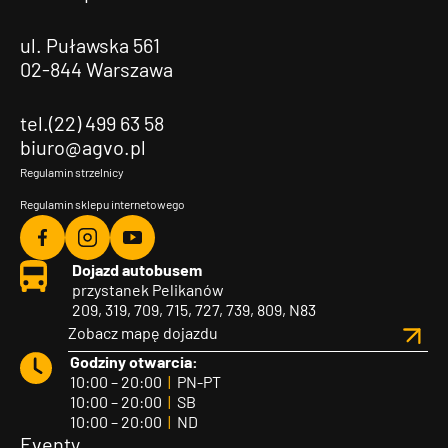
ul. Puławska 561
02-844 Warszawa
tel.(22) 499 63 58
biuro@agvo.pl
Regulamin strzelnicy
Regulamin sklepu internetowego
Agvo
Agvo
Agvo
Dojazd autobusem
Facebook
Instagram
YouTube
przystanek Pelikanów
209, 319, 709, 715, 727, 739, 809, N83
Zobacz mapę dojazdu
Godziny otwarcia:
10:00 – 20:00
|
PN-PT
10:00 – 20:00
|
SB
10:00 – 20:00
|
ND
Eventy