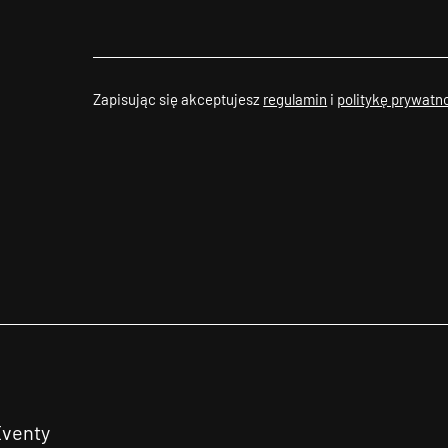
Zapisując się akceptujesz
regulamin
i
politykę prywatn
Eventy