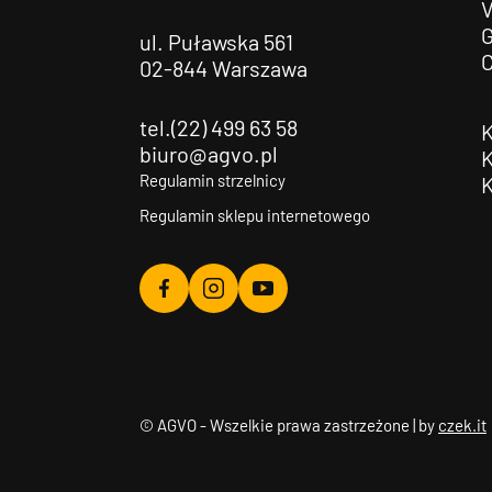
G
ul. Puławska 561
02-844 Warszawa
tel.(22) 499 63 58
biuro@agvo.pl
Regulamin strzelnicy
Regulamin sklepu internetowego
Agvo
Agvo
Agvo
Facebook
Instagram
YouTube
© AGVO - Wszelkie prawa zastrzeżone | by
czek.it