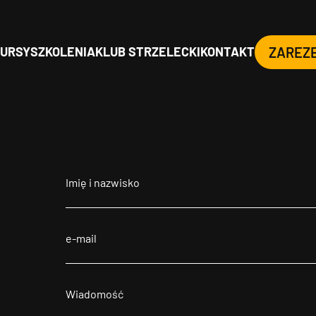
URSY
SZKOLENIA
KLUB STRZELECKI
KONTAKT
ZAREZ