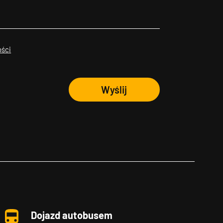
ości
Wyślij
Dojazd autobusem