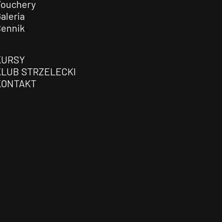
Vouchery
aleria
Cennik
KURSY
KLUB STRZELECKI
KONTAKT