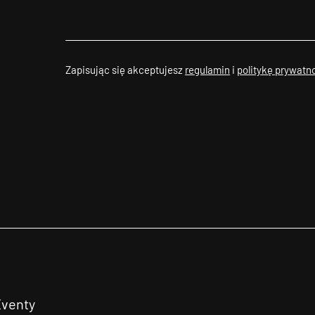
Zapisując się akceptujesz
regulamin
i
politykę prywatn
Eventy