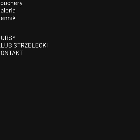
Vouchery
aleria
Cennik
KURSY
KLUB STRZELECKI
KONTAKT