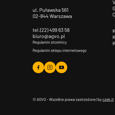
G
ul. Puławska 561
02-844 Warszawa
tel.(22) 499 63 58
biuro@agvo.pl
Regulamin strzelnicy
Regulamin sklepu internetowego
Agvo
Agvo
Agvo
Facebook
Instagram
YouTube
© AGVO - Wszelkie prawa zastrzeżone | by
czek.it