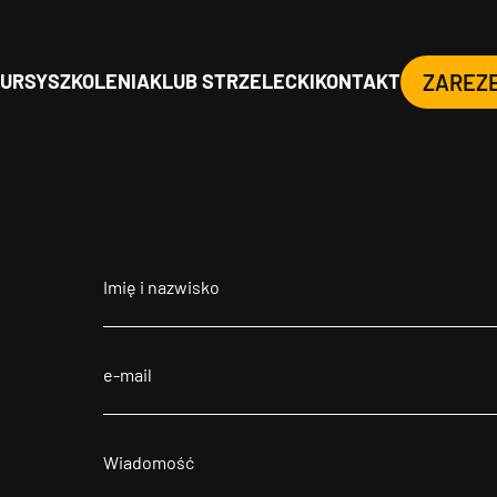
URSY
SZKOLENIA
KLUB STRZELECKI
KONTAKT
ZAREZ