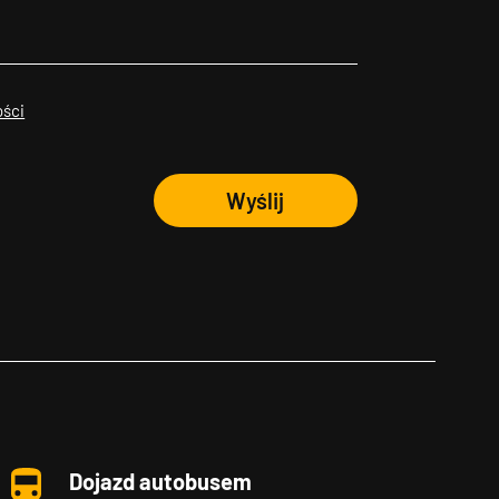
ości
Wyślij
Dojazd autobusem