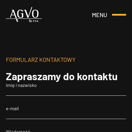
MENU
Otwórz
Header
lub
Logo
Zamknij
Menu
FORMULARZ KONTAKTOWY
Zapraszamy
do kontaktu