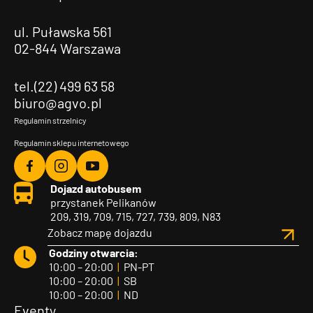
ul. Puławska 561
02-844 Warszawa
tel.(22) 499 63 58
biuro@agvo.pl
Regulamin strzelnicy
Regulamin sklepu internetowego
Agvo
Agvo
Agvo
Dojazd autobusem
Facebook
Instagram
YouTube
przystanek Pelikanów
209, 319, 709, 715, 727, 739, 809, N83
Zobacz mapę dojazdu
Godziny otwarcia:
10:00 – 20:00
|
PN-PT
10:00 – 20:00
|
SB
10:00 – 20:00
|
ND
Eventy