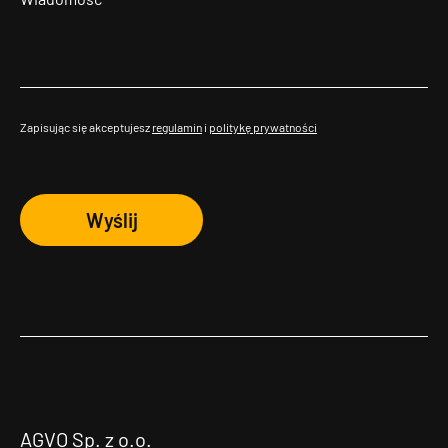
Zapisując się akceptujesz
regulamin
i
politykę prywatności
Wyślij
AGVO Sp. z o.o.