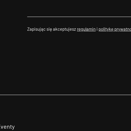
Zapisując się akceptujesz
regulamin
i
politykę prywatn
Eventy