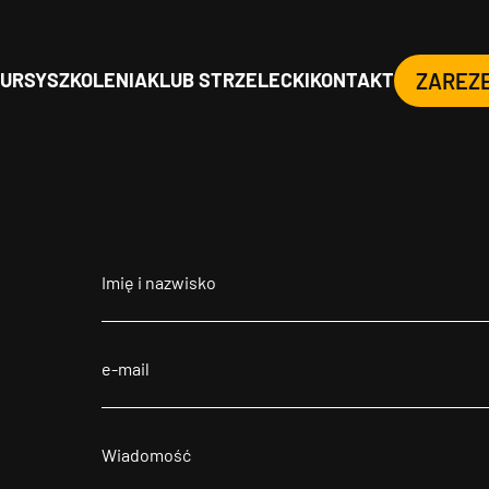
URSY
SZKOLENIA
KLUB STRZELECKI
KONTAKT
ZAREZ