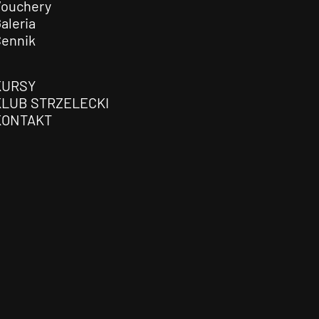
Vouchery
aleria
Cennik
KURSY
KLUB STRZELECKI
KONTAKT