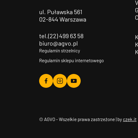
G
ul. Puławska 561
02-844 Warszawa
tel.(22) 499 63 58
biuro@agvo.pl
Regulamin strzelnicy
Regulamin sklepu internetowego
Agvo
Agvo
Agvo
Facebook
Instagram
YouTube
© AGVO - Wszelkie prawa zastrzeżone | by
czek.it