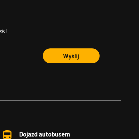
ości
Wyślij
Dojazd autobusem