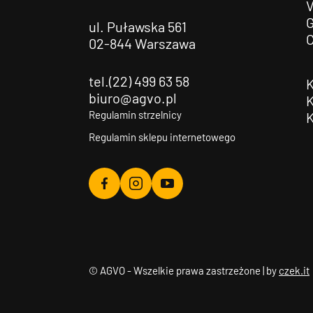
G
ul. Puławska 561
02-844 Warszawa
tel.(22) 499 63 58
biuro@agvo.pl
Regulamin strzelnicy
Regulamin sklepu internetowego
Agvo
Agvo
Agvo
Facebook
Instagram
YouTube
© AGVO - Wszelkie prawa zastrzeżone | by
czek.it