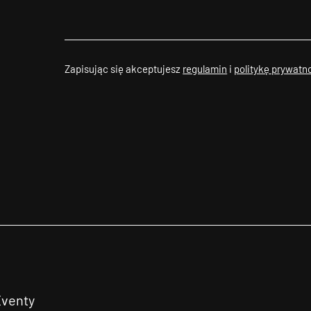
Zapisując się akceptujesz
regulamin
i
politykę prywatn
Eventy