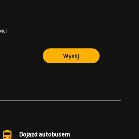
ości
Wyślij
Dojazd autobusem