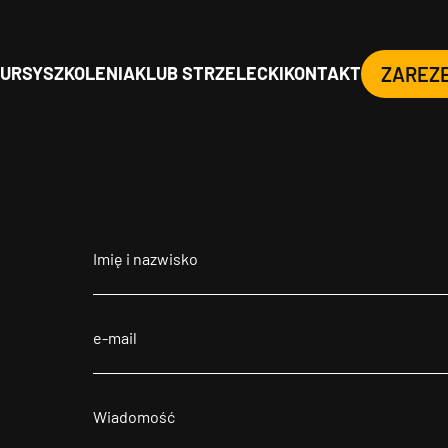
URSY
SZKOLENIA
KLUB STRZELECKI
KONTAKT
ZAREZ