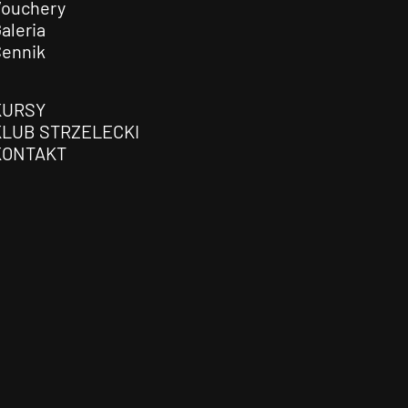
Vouchery
aleria
Cennik
KURSY
KLUB STRZELECKI
KONTAKT