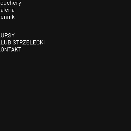
Vouchery
aleria
Cennik
KURSY
KLUB STRZELECKI
KONTAKT