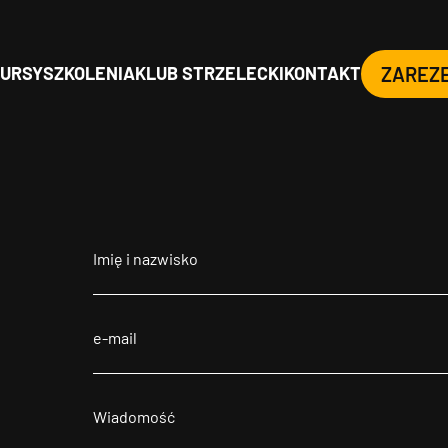
URSY
SZKOLENIA
KLUB STRZELECKI
KONTAKT
ZAREZ