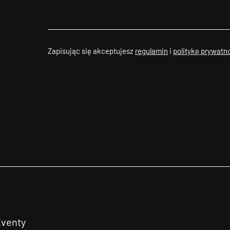
Zapisując się akceptujesz
regulamin
i
politykę prywatn
Eventy