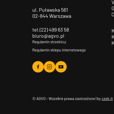
G
ul. Puławska 561
02-844 Warszawa
tel.(22) 499 63 58
biuro@agvo.pl
Regulamin strzelnicy
Regulamin sklepu internetowego
Agvo
Agvo
Agvo
Facebook
Instagram
YouTube
© AGVO - Wszelkie prawa zastrzeżone | by
czek.it