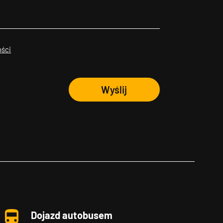
ości
Wyślij
Dojazd autobusem