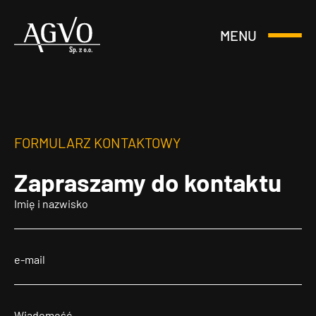
MENU
Otwórz
Header
lub
Logo
Zamknij
Menu
FORMULARZ KONTAKTOWY
Zapraszamy
do kontaktu