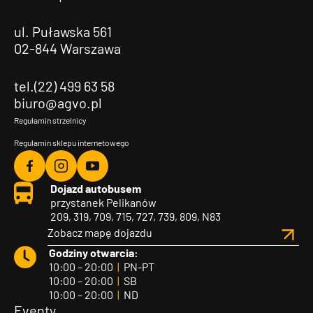
ul. Puławska 561
02-844 Warszawa
tel.(22) 499 63 58
biuro@agvo.pl
Regulamin strzelnicy
Regulamin sklepu internetowego
Agvo
Agvo
Agvo
Dojazd autobusem
Facebook
Instagram
YouTube
przystanek Pelikanów
209, 319, 709, 715, 727, 739, 809, N83
Zobacz mapę dojazdu
Godziny otwarcia:
10:00 – 20:00
|
PN-PT
10:00 – 20:00
|
SB
10:00 – 20:00
|
ND
Eventy