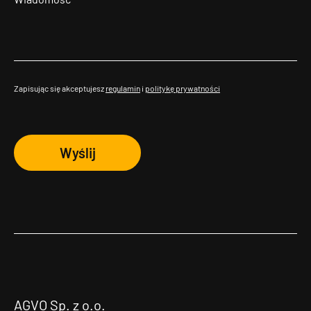
Zapisując się akceptujesz
regulamin
i
politykę prywatności
Wyślij
AGVO Sp. z o.o.