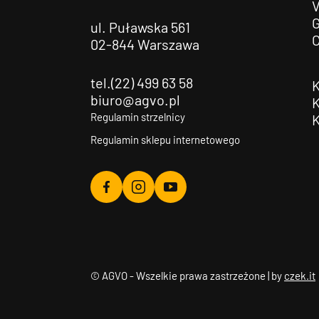
G
ul. Puławska 561
02-844 Warszawa
tel.(22) 499 63 58
biuro@agvo.pl
Regulamin strzelnicy
Regulamin sklepu internetowego
Agvo
Agvo
Agvo
Facebook
Instagram
YouTube
© AGVO - Wszelkie prawa zastrzeżone | by
czek.it