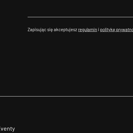
Zapisując się akceptujesz
regulamin
i
politykę prywatn
Eventy