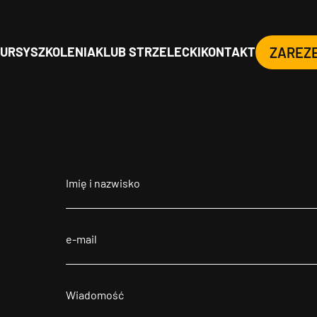
URSY
SZKOLENIA
KLUB STRZELECKI
KONTAKT
ZAREZ