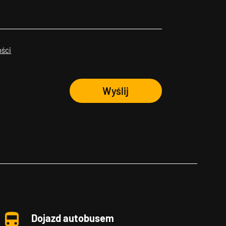
ości
Wyślij
Dojazd autobusem