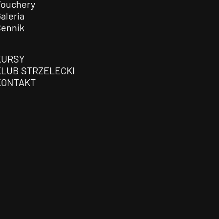
Vouchery
aleria
Cennik
KURSY
KLUB STRZELECKI
KONTAKT