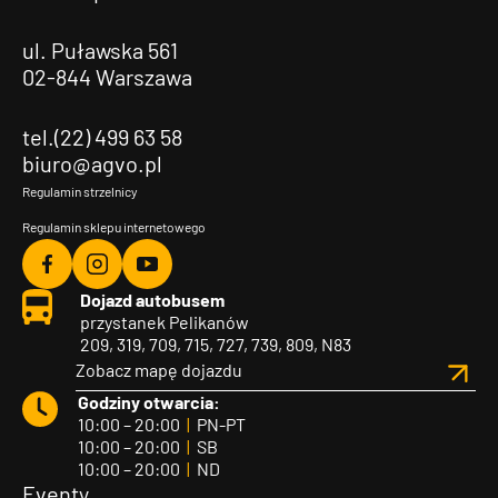
ul. Puławska 561
02-844 Warszawa
tel.(22) 499 63 58
biuro@agvo.pl
Regulamin strzelnicy
Regulamin sklepu internetowego
Agvo
Agvo
Agvo
Dojazd autobusem
Facebook
Instagram
YouTube
przystanek Pelikanów
209, 319, 709, 715, 727, 739, 809, N83
Zobacz mapę dojazdu
Godziny otwarcia:
10:00 – 20:00
|
PN-PT
10:00 – 20:00
|
SB
10:00 – 20:00
|
ND
Eventy