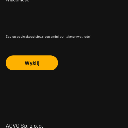
Zapisując się akceptujesz
regulamin
i
politykę prywatności
Wyślij
AGVO Sp. z o.o.