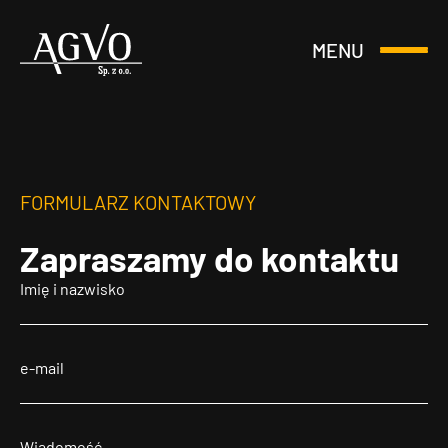
MENU
Otwórz
Header
lub
Logo
Zamknij
Menu
FORMULARZ KONTAKTOWY
Zapraszamy
do kontaktu