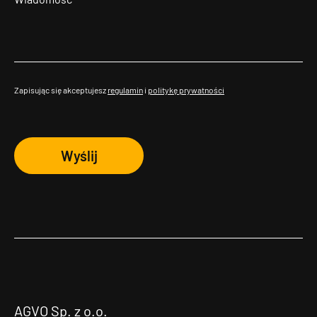
Zapisując się akceptujesz
regulamin
i
politykę prywatności
Wyślij
AGVO Sp. z o.o.