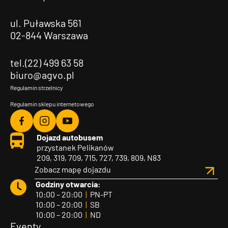
ul. Puławska 561
02-844 Warszawa
tel.(22) 499 63 58
biuro@agvo.pl
Regulamin strzelnicy
Regulamin sklepu internetowego
Agvo
Agvo
Agvo
Dojazd autobusem
Facebook
Instagram
YouTube
przystanek Pelikanów
209, 319, 709, 715, 727, 739, 809, N83
Zobacz mapę dojazdu
Godziny otwarcia:
10:00 – 20:00
|
PN-PT
10:00 – 20:00
|
SB
10:00 – 20:00
|
ND
Eventy