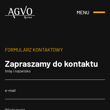
MENU
Otwórz
Header
lub
Logo
Zamknij
Menu
FORMULARZ KONTAKTOWY
Zapraszamy
do kontaktu