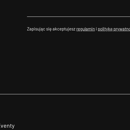
Zapisując się akceptujesz
regulamin
i
politykę prywatn
Eventy