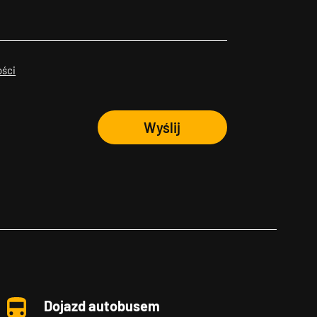
ości
Wyślij
Dojazd autobusem