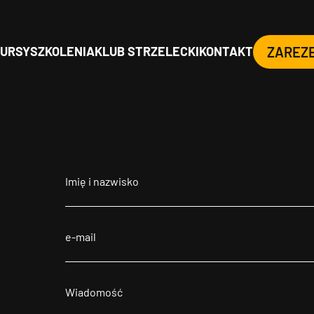
URSY
SZKOLENIA
KLUB STRZELECKI
KONTAKT
ZAREZ