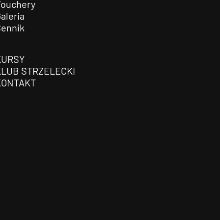
Vouchery
aleria
Cennik
KURSY
KLUB STRZELECKI
KONTAKT