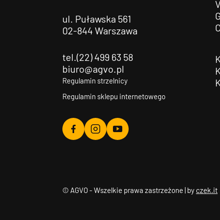
G
ul. Puławska 561
02-844 Warszawa
tel.(22) 499 63 58
biuro@agvo.pl
Regulamin strzelnicy
Regulamin sklepu internetowego
Agvo
Agvo
Agvo
Facebook
Instagram
YouTube
© AGVO - Wszelkie prawa zastrzeżone | by
czek.it