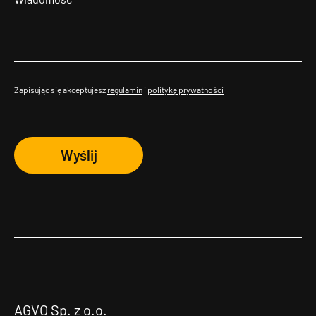
Zapisując się akceptujesz
regulamin
i
politykę prywatności
Wyślij
AGVO Sp. z o.o.