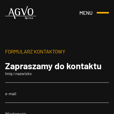
MENU
Otwórz
Header
lub
Logo
Zamknij
Menu
FORMULARZ KONTAKTOWY
Zapraszamy
do kontaktu