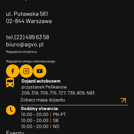
ul. Puławska 561
02-844 Warszawa
tel.(22) 499 63 58
biuro@agvo.pl
Regulamin strzelnicy
Regulamin sklepu internetowego
Agvo
Agvo
Agvo
Dojazd autobusem
Facebook
Instagram
YouTube
przystanek Pelikanów
209, 319, 709, 715, 727, 739, 809, N83
Zobacz mapę dojazdu
Godziny otwarcia:
10:00 – 20:00
|
PN-PT
10:00 – 20:00
|
SB
10:00 – 20:00
|
ND
Eventy