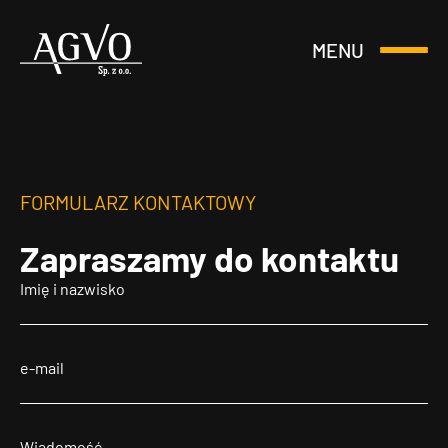
MENU
Otwórz
Header
lub
Logo
Zamknij
Menu
FORMULARZ KONTAKTOWY
Zapraszamy
do kontaktu