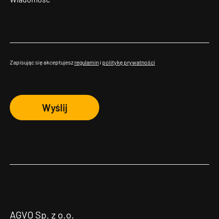
Zapisując się akceptujesz
regulamin
i
politykę prywatności
Wyślij
AGVO Sp. z o.o.