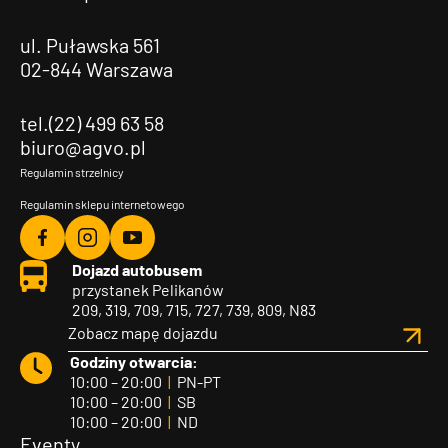
ul. Puławska 561
02-844 Warszawa
tel.(22) 499 63 58
biuro@agvo.pl
Regulamin strzelnicy
Regulamin sklepu internetowego
Agvo
Agvo
Agvo
Dojazd autobusem
Facebook
Instagram
YouTube
przystanek Pelikanów
209, 319, 709, 715, 727, 739, 809, N83
Zobacz mapę dojazdu
Godziny otwarcia:
10:00 – 20:00
|
PN-PT
10:00 – 20:00
|
SB
10:00 – 20:00
|
ND
Eventy